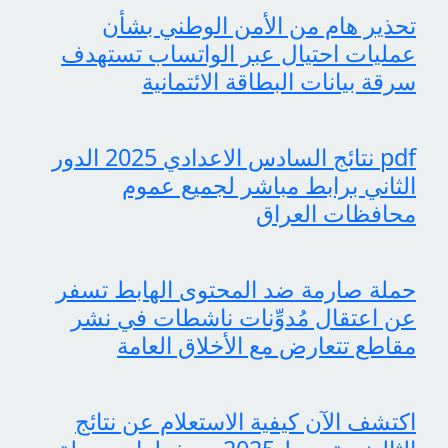
تحذير هام من الأمن الوطني بشأن
عمليات احتيال عبر الواتساب تستهدف
سرقة بيانات البطاقة الائتمانية
pdf نتائج السادس الاعدادي 2025 الدور
الثاني برابط مباشر لجميع عموم
محافظات العراق
حملة صارمة ضد المحتوى الهابط تسفر
عن اعتقال مُدوِّنات ناشطات في نشر
مقاطع تتعارض مع الأخلاق العامة
اكتشف الآن كيفية الاستعلام عن نتائج