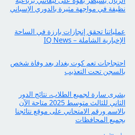
الريال يسيطر بقوة على ليفانتي برباعية
نظيفة في مواجهة مثيرة بالدوري الإسباني
عملياتنا تحقق إنجازات بارزة في الساحة
الإخبارية الشاملة – IQ News
احتجاجات تعم كوت بغداد بعد وفاة شخص
بالسجن تحت التعذيب
بشرى سارة لجميع الطلاب، نتائج الدور
الثاني للثالث متوسط 2025 متاحة الآن
بالاسم ورقم الامتحاني على موقع نتائجنا
بجميع المحافظات