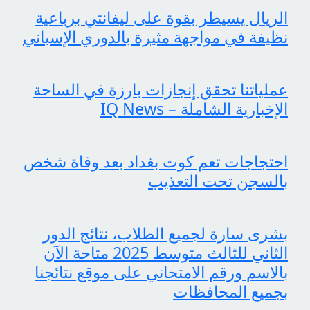
الريال يسيطر بقوة على ليفانتي برباعية
نظيفة في مواجهة مثيرة بالدوري الإسباني
عملياتنا تحقق إنجازات بارزة في الساحة
الإخبارية الشاملة – IQ News
احتجاجات تعم كوت بغداد بعد وفاة شخص
بالسجن تحت التعذيب
بشرى سارة لجميع الطلاب، نتائج الدور
الثاني للثالث متوسط 2025 متاحة الآن
بالاسم ورقم الامتحاني على موقع نتائجنا
بجميع المحافظات