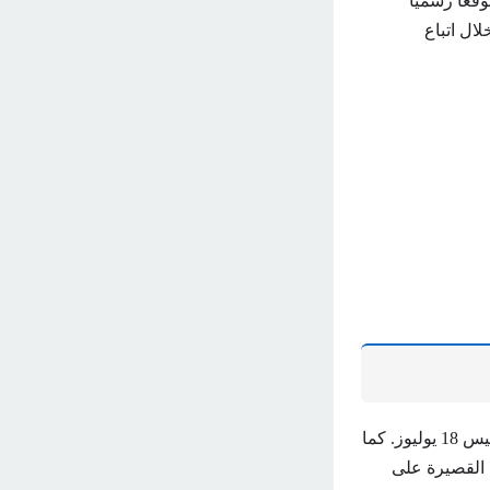
موقعا رسميا
ال اتباع
أعلنت وزارة التربية الوطنية الجزائرية أن نتائج البكالوريا الجزائرية 2024 ستعلن اليوم الخميس 18 يوليوز. كما
 القصيرة على