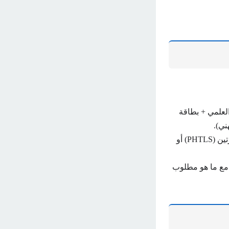
للوظيفة الوظيفية بصيغة ملف PDF (المؤهل العلمي + بطاقة
ني).
يجب أيضًا إضافة ثلاث دورات (BLS) و(ACLS) ويكون للمتقدم خيار تنزيل إحدى الدورتين (PHTLS) أو
 مع ما هو مطلوب