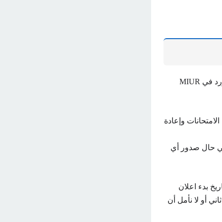
قد يتساءل بعض الطلاب عن إمكانية إعادة الامتحانات في الدور الثاني أم لا وبناءً على ما ورد في MIUR
الامتحانات وإعادة
 في حال صدور أي
ف السادس في العراق 2024 حيث ذكرنا تاريخ بدء اعلان
ني أو لا نأمل أن