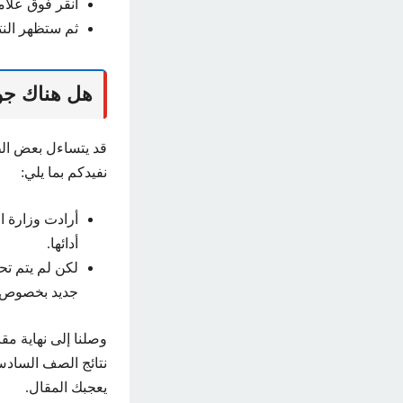
انقر فوق علام
ثم ستظهر النتا
هل هناك جول
نفيدكم بما يلي:
أرادت وزارة ا
أدائها.
لكن لم يتم تح
جديد بخصوص 
نتائج الصف السادس 
يعجبك المقال.