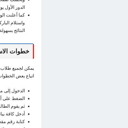
الدور الأول يوم الاثنين 21 تموز 2024 في جم
كما أعلنت الوز
واستلام البار
النتائج بسهولة.
خطوات الاستع
يمكن لجميع طلاب 
اتباع بعض الخطوات 
الدخول إلى موق
الضغط على أيق
ثم يقوم الطال
أدخل كافة بي
كتابة رقم مقع