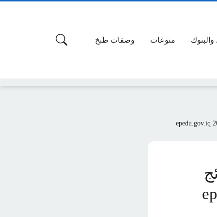
 والبنوك
منوعات
وصفات طبخ
ئج