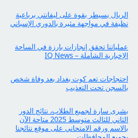
الريال يسيطر بقوة على ليفانتي برباعية
نظيفة في مواجهة مثيرة بالدوري الإسباني
عملياتنا تحقق إنجازات بارزة في الساحة
الإخبارية الشاملة – IQ News
احتجاجات تعم كوت بغداد بعد وفاة شخص
بالسجن تحت التعذيب
بشرى سارة لجميع الطلاب، نتائج الدور
الثاني للثالث متوسط 2025 متاحة الآن
بالاسم ورقم الامتحاني على موقع نتائجنا
بجميع المحافظات