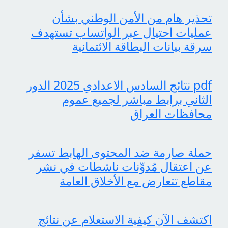
تحذير هام من الأمن الوطني بشأن
عمليات احتيال عبر الواتساب تستهدف
سرقة بيانات البطاقة الائتمانية
pdf نتائج السادس الاعدادي 2025 الدور
الثاني برابط مباشر لجميع عموم
محافظات العراق
حملة صارمة ضد المحتوى الهابط تسفر
عن اعتقال مُدوِّنات ناشطات في نشر
مقاطع تتعارض مع الأخلاق العامة
اكتشف الآن كيفية الاستعلام عن نتائج