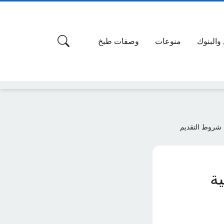
 والبنوك
منوعات
وصفات طبخ
اهلية