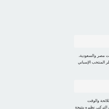
لعاشرة مساءً بتوقيت مصر والسعودية،
ظر المنتخب الإسباني
حساب نظيره السويسري بنتيجة 5-3 في نهاية اللائحة والوقت
التركي. نظيره بنتيجة