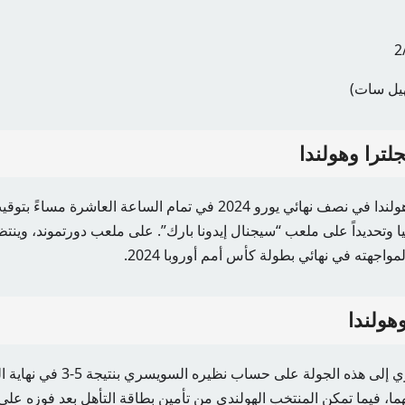
لترا وهولندا
تنطلق مباراة إنجلترا وهولندا في نصف نهائي يورو 2024 في تمام الساعة ا
نيا وتحديداً على ملعب “سيجنال إيدونا بارك”. على ملعب دورتموند، وينت
مواجهته في نهائي بطولة كأس أمم أوروبا 2024.
وهولندا
وتأهل المنتخب الإنجليزي إلى هذه الجولة على 
ا، فيما تمكن المنتخب الهولندي من تأمين بطاقة التأهل بعد فوزه على 