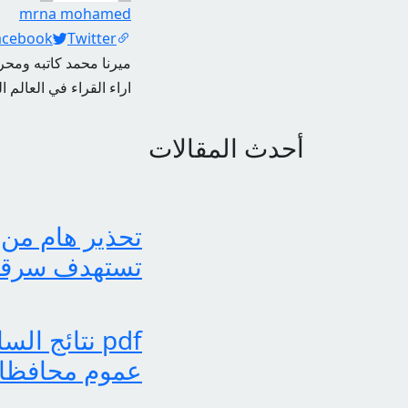
mrna mohamed
Social Links
acebook
Twitter
ميرنا محمد كاتبه ومحرر
اراء القراء في العالم ا
أحدث المقالات
تحذير هام من 
تستهدف سرقة بي
عموم محافظات