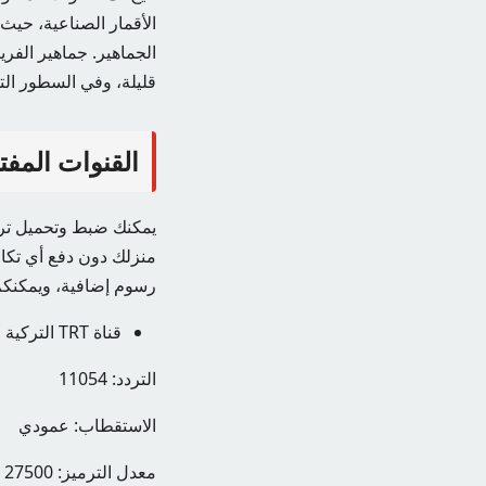
الأقمار الصناعية، حيث
الجماهير. جماهير الفري
قليلة، وفي السطور التا
القنوات المفتو
يمكنك ضبط وتحميل تردد 
رسوم إضافية، ويمكنكم م
قناة TRT التركية
التردد: 11054
الاستقطاب: عمودي
معدل الترميز: 27500