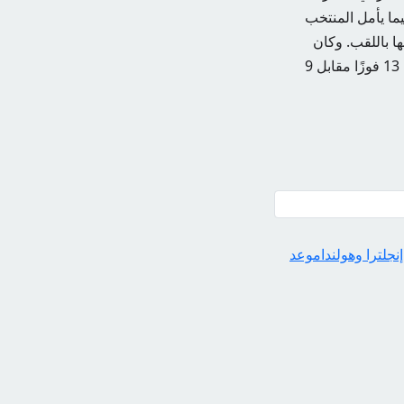
يما يأمل المنتخب
حظة في تاريخه بعد نسخة 1988 التي فاز خلالها باللقب. وكان
الفريقان قد التقيا معًا في 31 مباراة سابقة في جميع البطولات عبر التاريخ. حقق الأسود الثلاثة 13 فوزًا مقابل 9
إنجلترا وهولندا
موعد