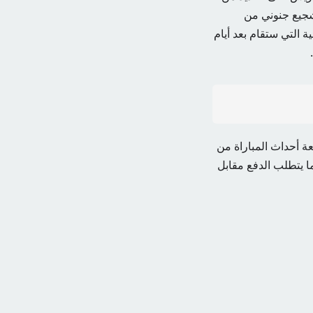
تشجيع جنوني من
ة التي ستقام بعد أيام
عة أحداث المباراة من
فع أي تكاليف حيث سيتم بث المباراة حصريا على شبكة قنوات beIN Sports مما يتطلب الدفع مقابل