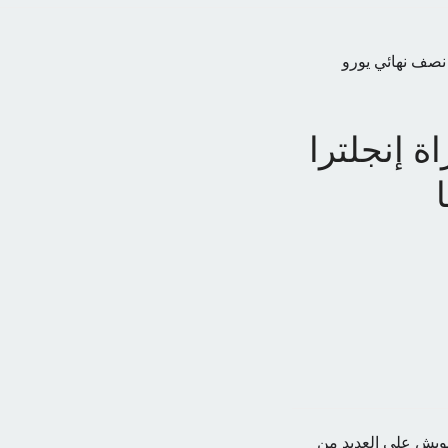
ي نصف نهائي يورو
اة إنجلترا
تشويش على العديد من