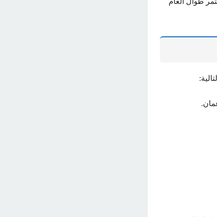
مر طوال العام
الية:
عمان.