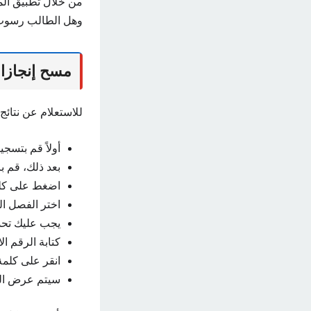
من خلال تطبيق ال
وهل الطالب رسوب 
مسح إنجازات
للاستعلام عن نتائج
أولاً قم بتسجي
بعد ذلك، قم ب
اضغط على كلمة
اختر الفصل ال
يجب عليك تحد
كتابة الرقم ال
انقر على كلمة
سيتم عرض الن