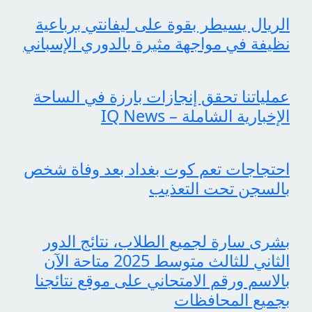
الريال يسيطر بقوة على ليفانتي برباعية
نظيفة في مواجهة مثيرة بالدوري الإسباني
عملياتنا تحقق إنجازات بارزة في الساحة
الإخبارية الشاملة – IQ News
احتجاجات تعم كوت بغداد بعد وفاة شخص
بالسجن تحت التعذيب
بشرى سارة لجميع الطلاب، نتائج الدور
الثاني للثالث متوسط 2025 متاحة الآن
بالاسم ورقم الامتحاني على موقع نتائجنا
بجميع المحافظات