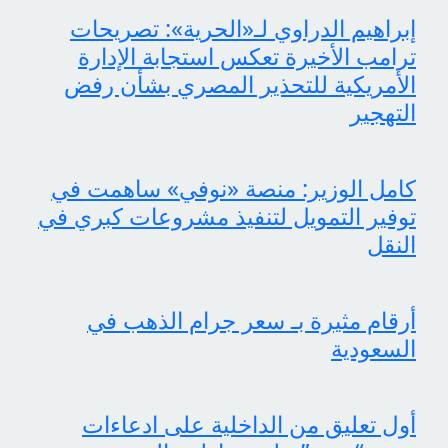
إبراهيم الدراوي لـ«الحرية»: تصريحات
ترامب الأخيرة تعكس استجابة الإدارة
الأمريكية للتحذير المصري بشأن رفض
التهجير
كامل الوزير: منصة «نوفي» ساهمت في
توفير التمويل لتنفيذ مشروعات كبري في
النقل
أرقام مثيرة بـ سعر جرام الذهب في
السعودية
أول تعليق من الداخلية على ادعاءات