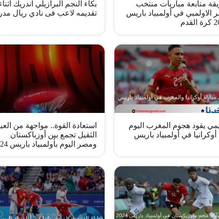
بكاء النجم البرازيلي اندريك اثناء
قة متابعة مباريات منتخب
تقديمه لاعب فى نادي ريال مدر
الاولمبي في أولمبياد باريس
لقدم
مي يقود هجوم المغرب اليوم
استعادة القوة.. مواجهة من العيا
وكرانيا في أولمبياد باريس
الثقيل تجمع بين أوزباكستان
ومصر اليوم بأولمبياد باريس 2024